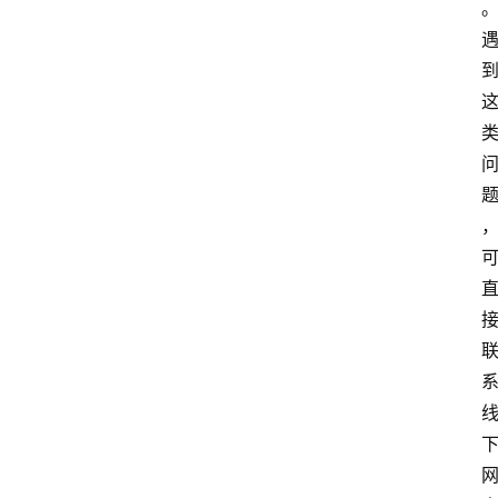
南
登录
注册
行
业
资
讯
口
子
交
流