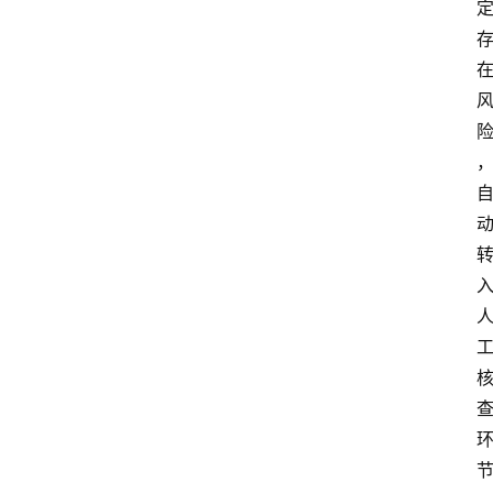
首
页
最
新
口
子
用
卡
指