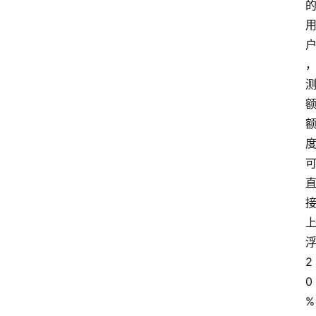
浮
2
0
%