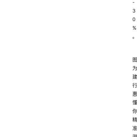
-
3
0
%