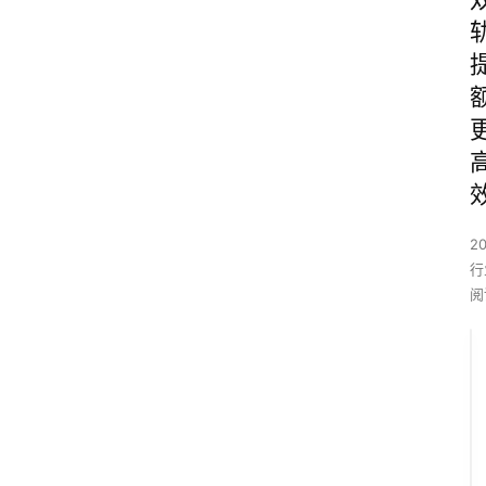
2
行
阅