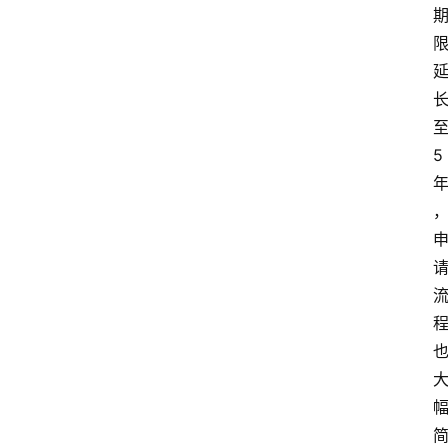
至
5 
首
页
最
新
口
子
用
卡
指