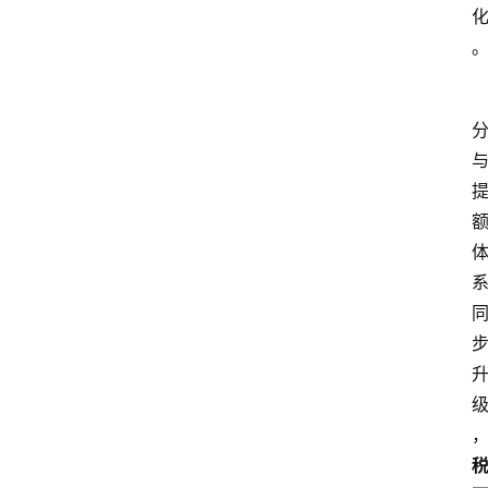
南
登录
注册
行
业
资
讯
口
子
交
流