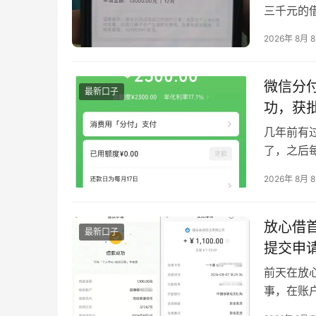
三千元的
中的状态
2026年 8月 
的完整流
橙易融借款
微信分
最新口子
功，获批
几年前有
了，之后
都没能通
2026年 8月 
历，抱着
度，顺利
晰展示 …
放心借首
最新口子
提交申
前天在放
事，在账
直接给到