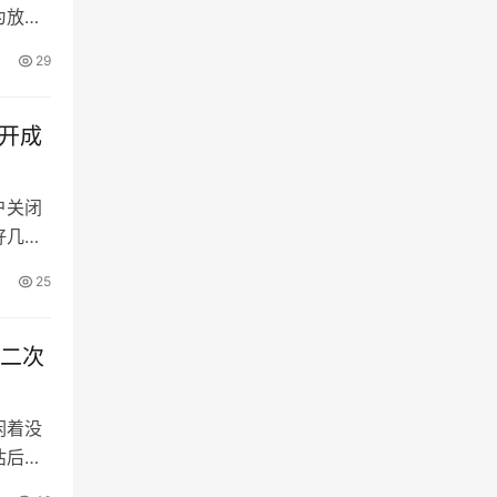
为放款
把申请
29
 360
开成
户关闭
好几次
开通经
25
可用额
图，清
，二次
闲着没
估后，
过多久