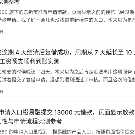
实测参考
 360 旗下的东新宝准备申请借款，页面显示之前的授信已经过
借款申请，找了好一会儿也没找到重新授信的入口，本来以为是
范围，后来仔细梳理了页面的各个功能板块，总算摸清了重新授
8日
关注意事项。 下图为 360 东新宝借款页面与授信过期提示实
示 8000 元借款额度、已提额 7000 元标识、年化利率…
逾期 4 天结清后复借成功，周期从 7 天延长至 10
 元工资预支顺利到账实测
尖预支的时候晚还了四天，本来以为之后肯定没法再用这项服务
后试着提交了复借申请，没想到顺利通过了审核。而且这次的借
的七天延长到了十天，一千五百元的资金很快就到了微信零钱里
8日
日前的零散应急开支刚好够用。 下图为指尖预支到账账单与支付
晰展示 1500 元劳务报酬到账明细、对应工资预支周期备注，
0 申请入口橙易融提交 13000 元借款，页面显示放
实性与申请流程实测参考
 360 的申请入口里找到了橙易融的产品入口，按照页面指引提