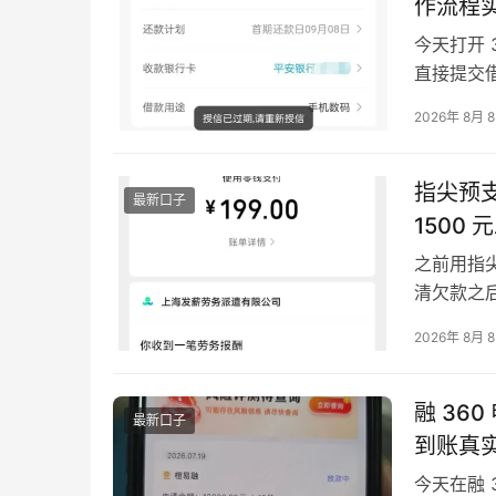
作流程
今天打开
直接提交
整了服务
2026年 8月 
作路径和相
图，清晰展
指尖预支
最新口子
1500
之前用指
清欠款之
也从之前
2026年 8月 
应付发薪
测截图，清
关…
融 36
最新口子
到账真
今天在融