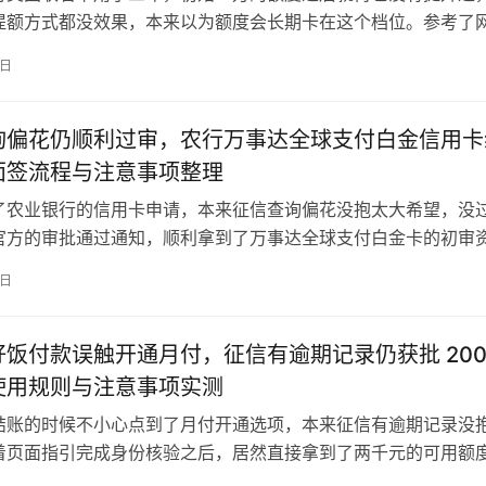
提额方式都没效果，本来以为额度会长期卡在这个档位。参考了
申卡思路，通过云闪付渠道提交了家庭挚爱卡的申请，提交后很
8日
通过的通知，拿到实体卡后额度直接升到了五万，整体效果远超
家庭挚爱信用卡属于白金等级卡种，本次通过二卡曲线的方式实
…
询偏花仍顺利过审，农行万事达全球支付白金信用卡
面签流程与注意事项整理
了农业银行的信用卡申请，本来征信查询偏花没抱太大希望，没
官方的审批通过通知，顺利拿到了万事达全球支付白金卡的初审
宽松度比预想的要友好不少。 农行万事达全球支付白金信用卡属
8日
的白金等级信用卡，支持全流程线上提交申请，审批通过后需完
才可正常激活使用，面签有效期为 180 天，实体卡片会在审批通
饭付款误触开通月付，征信有逾期记录仍获批 200
使用规则与注意事项实测
结账的时候不小心点到了月付开通选项，本来征信有逾期记录没
着页面指引完成身份核验之后，居然直接拿到了两千元的可用额
之外的结果。 下图为美团月付额度变化记录页面实测截图，清晰