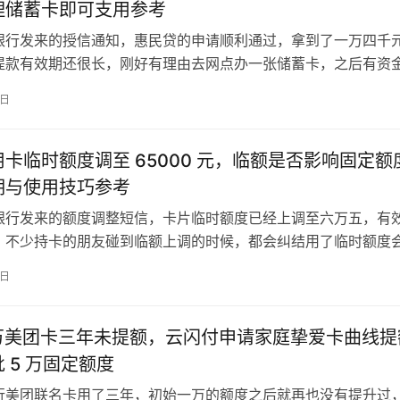
理储蓄卡即可支用参考
银行发来的授信通知，惠民贷的申请顺利通过，拿到了一万四千
提款有效期还很长，刚好有理由去网点办一张储蓄卡，之后有资
支用。 交通银行惠民贷是交通银行推出的正规个人消费信贷产品
8日
度为 14000 元，提款有效期长达 5 年，由银行官方提供资金
记录均会如实对接个人征信系统。申请可以通过交通银行手机银
卡临时额度调至 65000 元，临额是否影响固定额
期与使用技巧参考
银行发来的额度调整短信，卡片临时额度已经上调至六万五，有
。不少持卡的朋友碰到临额上调的时候，都会纠结用了临时额度
提固定额度，也想知道离正式提固还要等多久，结合银行规则和
8日
能梳理出比较实用的参考方向。 民生银行信用卡临时额度由系统
调整，本次上调后临时总额度为 65000 元，有效期约 1 个月
1 万美团卡三年未提额，云闪付申请家庭挚爱卡曲线提
 5 万固定额度
行美团联名卡用了三年，初始一万的额度之后就再也没有提升过