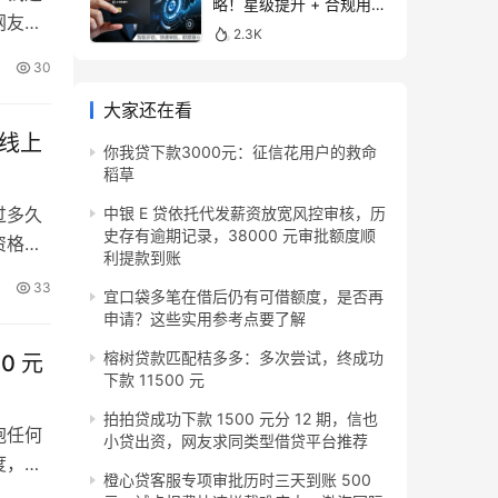
略！星级提升 + 合规用卡
网友分
+ 资产绑定核心技巧，刷
2.3K
星仍助力提额
快就收
30
预期。
现额度
大家还在看
线上
​​你我贷下款3000元：征信花用户的救命
稻草​​
过多久
中银 E 贷依托代发薪资放宽风控审核，历
史存有逾期记录，38000 元审批额度顺
资格，
利提款到账
于国有
33
宜口袋多笔在借后仍有可借额度，是否再
成线下
申请？这些实用参考点要了解
过后按
榕树贷款匹配桔多多：多次尝试，终成功
0 元
下款 11500 元
拍拍贷成功下款 1500 元分 12 期，信也
抱任何
小贷出资，网友求同类型借贷平台推荐
度，完
橙心贷客服专项审批历时三天到账 500
展示