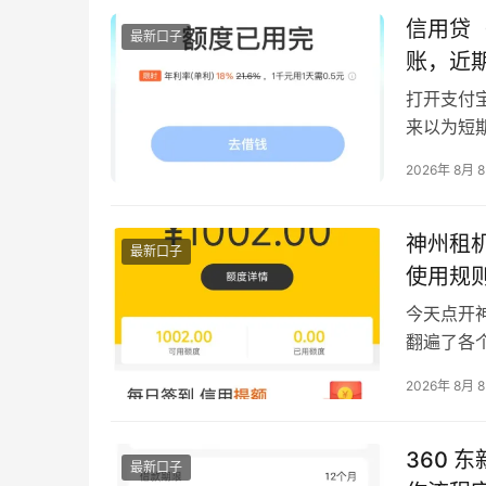
信…
信用贷（
最新口子
账，近
打开支付
来以为短
快就到了
2026年 8月 
动态调整
户，也会
就彻底放
神州租机
最新口子
使用规
今天点开
翻遍了各
现金用。
2026年 8月 
问的朋友做
可用信用
入…
360 
最新口子