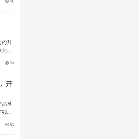
46
 放心
金支
付的开
以为还
到了八
90
想的高
计额
度，开
产品基
信钱
儿就收
65
 微信
提供资