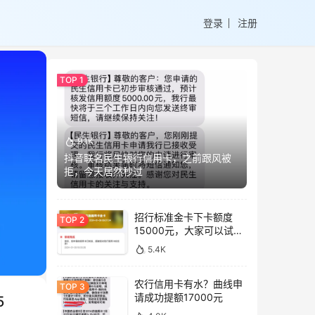
登录
注册
9.1K
抖音联名民生银行信用卡，之前跟风被
拒，今天居然秒过
招行标准金卡下卡额度
15000元，大家可以试试
这个卡种
5.4K
农行信用卡有水？曲线申
请成功提额17000元
5