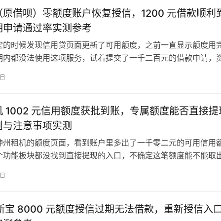
原借呗）零额度账户恢复授信，1200 元借款顺利
期申请通过率实测参考
宝的时候发现信用贷页面更新了可用额度，之前一直显示额度用
期内都没法使用这项服务，试着提交了一千二百元的借款申请，
绑定的储蓄卡，应急周转刚好够用。 这类小额信贷的审批标准一
8日
中，不同时间段的通过率差异比较明显，很多之前被限制的零额
在平台调整风控策略的时候重新获得授信资格，不用因为暂时没
弃…
 1002 元信用额度获批到账，专属额度能否直接提
则与注意事项实测
神州租机的额度页面，看到账户里多出了一千零二元的可用信用
个功能板块都没找到直接提现的入口，不确定这笔额度能不能取
特意梳理了这类租机消费额度的使用规则和相关注意事项，给有
8日
个参考。 下图为神州租机信用额度页面实测截图，清晰展示 100
额度、零元已用额度，以及额度消费、账单还款、签到提额等相
东新宝 8000 元额度授信过期无法借款，重新授信入