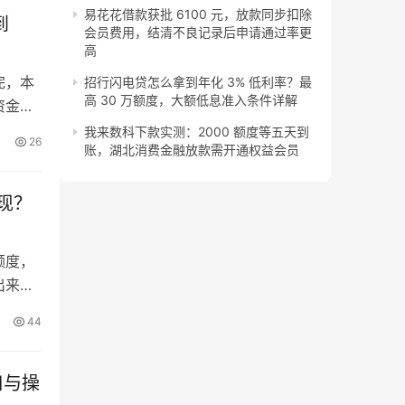
易花花借款获批 6100 元，放款同步扣除
到
会员费用，结清不良记录后申请通过率更
高
完，本
招行闪电贷怎么拿到年化 3% 低利率？最
高 30 万额度，大额低息准入条件详解
资金很
直处于
我来数科下款实测：2000 额度等五天到
26
账，湖北消费金融放款需开通权益会员
度账
有额度
现？
额度，
出来当
同样疑
44
2 元
关功能
口与操