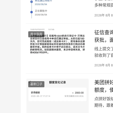
多种常规
享的曲线
2026年 8月 
到了审批
建行龙卡
突破，原
征信查
用卡指南
获批，
线上提交
就收到了
整体审核
2026年 8月 
银行推出
网点面签
预…
美团拼好
最新口子
额度，
点拼好饭
期待，跟
全是意料