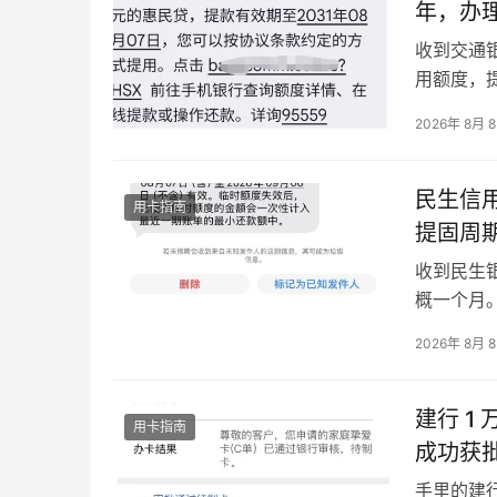
年，办
收到交通
用额度，
就能随时
2026年 8月 
获批授信额
所有借还
民生信用
用卡指南
提固周
收到民生
概一个月
影响后续
2026年 8月 
卡经验，
评估后自动
建行 
用卡指南
成功获批
手里的建