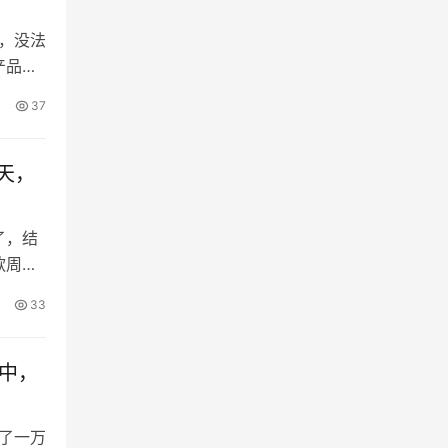
期，没法
产品调
信的操
37
测截
 天，
了，结
款周期
，用来
33
记录实
以及相
款中，
交了一万