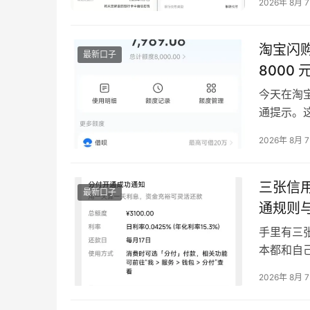
2026年 8月 
就收到了
借是正规
持，所有
淘宝闪
最新口子
8000
今天在淘
通提示。
要走复杂
2026年 8月 
千元的总
出不少。 
度、…
三张信用
最新口子
通规则
手里有三
本都和自
包，居然
2026年 8月 
到了开通
分付是微