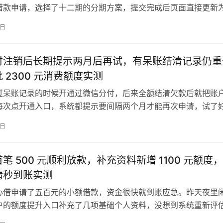
借款申请，选择了十二期的分期方案，提交完成后页面直接更新
。之前没接触过这款产品，也不确定最终能不能顺利到账，刚好
8日
程和注意事项整理出来，给有同类需求的朋友做个参考。 下图为融
申请状态页面实测截图，清晰展示 13000 元申请金额、…
付注销后长期提示两月后再试，有呆账结清记录仍重
 2300 元消费额度实测
过呆账记录的时候开通过微信分付，后来全额结清欠款后就把账
每次点开通入口，系统都提示要间隔两个月才能再次申请，试了
过，本来以为彻底没法再使用这项服务。这两天刷到网友分享的
8日
试试的心态又点了一次入口，完成人脸核验之后，居然直接出了
重新开通了分付。 下图为微信分付重新开通成功额度页面实测截
笔 500 元顺利放款，补充资料新增 1100 元额度
请秒到账实测
心借申请了五百元的小额借款，资金很快就到账应急。昨天夜里
户的额度提升入口补充了几项基础个人资料，没想到系统重新评
了一千一百元的新增可用额度。紧跟着提交了全额借款申请，没