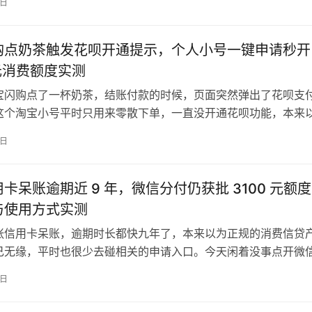
7日
放款成功的通知，两笔资金加起来足够应付近期的零散周转需求。
的信贷服务入口，对接国投泰康信托等多家持牌金融机构提供资
借…
购点奶茶触发花呗开通提示，个人小号一键申请秒开
 元消费额度实测
宝闪购点了一杯奶茶，结账付款的时候，页面突然弹出了花呗支
这个淘宝小号平时只用来零散下单，一直没开通花呗功能，本来
的审核流程，跟着指引点了确认开通，没想到直接秒批通过，给
7日
额度，扣掉首笔消费后可用额度接近八千元，整体开通效率比预
下图为花呗开通后额度详情页面实测截图，清晰展示 8000 元总
卡呆账逾期近 9 年，微信分付仍获批 3100 元额
与使用方式实测
张信用卡呆账，逾期时长都快九年了，本来以为正规的消费信贷
己无缘，平时也很少去碰相关的申请入口。今天闲着没事点开微
看到了分付的开通选项，顺着页面指引完成了身份核验，没一会
7日
成功的通知，拿到了三千一百元的可用额度，确实挺出乎意料的。
信官方推出的正规消费信贷服务，由财付通小贷等持牌金融机构