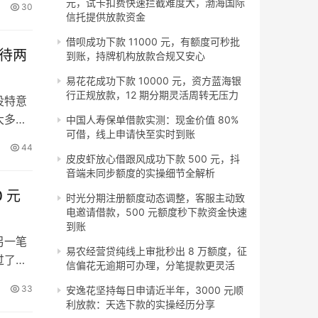
元，试卡扣费快速拦截难度大，渤海国际
30
台推出
信托提供放款资金
00…
借呗成功下款 11000 元，有额度可秒批
等待两
到账，持牌机构放款合规又安心
易花花成功下款 10000 元，资方蓝海银
行正规放款，12 期分期灵活周转无压力
没特意
大多都
中国人寿保单借款实测：现金价值 80%
可借，线上申请快至实时到账
高一
44
期分期
皮皮虾放心借跟风成功下款 500 元，抖
音端未同步额度的实操细节全解析
服务平
 元
时光分期注册额度动态调整，客服主动致
电邀请借款，500 元额度秒下款资金快速
到账
另一笔
易农经营贷纯线上审批秒出 8 万额度，征
过了审
信偏花无逾期可办理，分笔提款更灵活
消费金
33
安逸花坚持每日申请近半年，3000 元顺
次新增
利放款：天选下款的实操经历分享
个人征