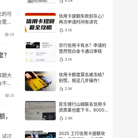
4.0K
元的可
信用卡提额失败别灰心！
金需求
再次申请时间有讲究
，本次
3.1K
36
支持，
农行信用卡有水？申请的
行官…
悠然悦白金卡通过审核
度？
3.1K
信用卡额度莫名被冻结？
效期大
别慌，按这几步操作！
会不会
2.5K
实际用
25
多维度
民生银行山姆联名信用卡
；临…
资质差也能下卡，8000
额，
额度无需跑银行激活超便
2.4K
捷
2025 工行信用卡提额攻
，试过