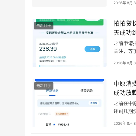
2026年 8月 
2000 
的正规消
拍拍贷长
最新口子
天成功
之前申请
关注，等
被驳回，
2026年 8月 
些。 下
安排、微
台，对…
中原消费
最新口子
成功放
之前在中
还剩几期
核，一万
2026年 8月 
融是正规
借款金额为