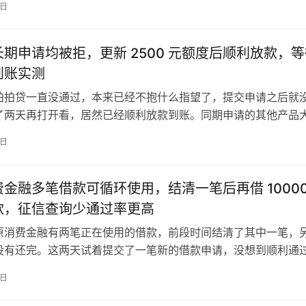
8日
元新增额度的生效记录以及变更后的额度数值。 美团月付是美团平
费信贷服务，属于先消费后付款的消费授信，本次获批总额度为 2
期申请均被拒，更新 2500 元额度后顺利放款，
到账实测
拍拍贷一直没通过，本来已经不抱什么指望了，提交申请之后就
了两天再打开看，居然已经顺利放款到账。同期申请的其他产品
只有京东金条拿到了一千元的小额额度，整体通过率比预想的要
8日
图为拍拍贷还款计划页面实测截图，清晰展示首期待还金额、12 
信自动还款授权入口以及征信上报相关提示。 拍拍贷是正规信贷
金融多笔借款可循环使用，结清一笔后再借 10000
款，征信查询少通过率更高
原消费金融有两笔正在使用的借款，前段时间结清了其中一笔，
没有还完。这两天试着提交了一笔新的借款申请，没想到顺利通
元的资金成功到账，循环使用的稳定性比预想的要好不少。 中原
8日
持牌消费金融机构推出的信贷服务，支持多笔借款循环使用，本
 10000 元，采用分期还款模式，所有借还记录均会如实对接