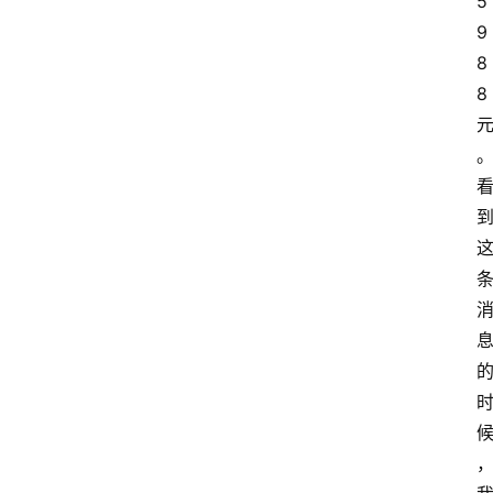
5
南
登录
注册
9
8
行
8 
业
资
讯
口
子
交
流