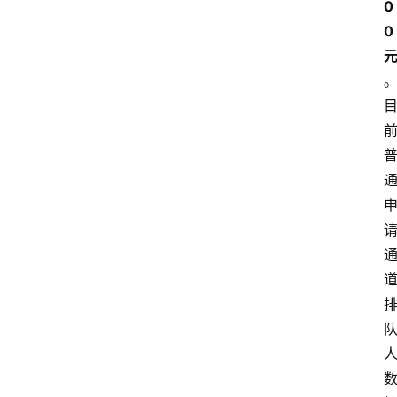
0
南
登录
注册
0 
行
业
资
讯
口
子
交
流