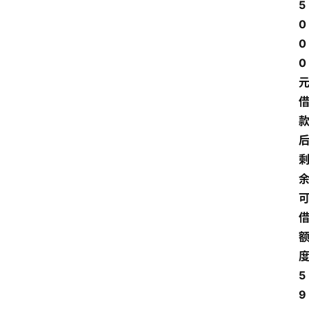
5
0
0
0 
首
页
最
新
口
子
度
用
5
卡
9
指