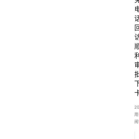
2
用
阅