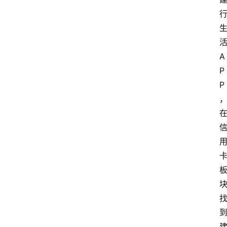
活
A
P
P