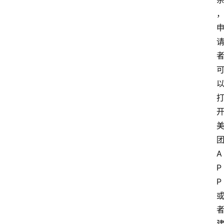
团
A
P
P 