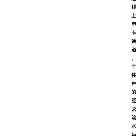
南
登录
注册
行
业
资
讯
口
子
交
流