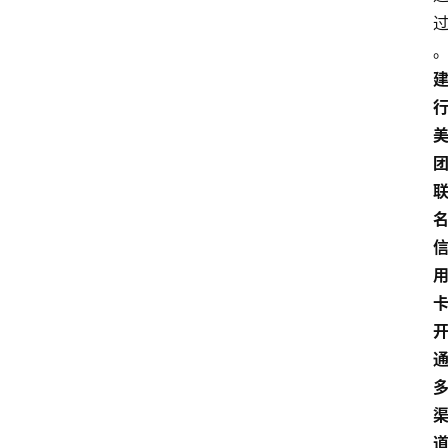
首
页
最
新
口
子
用
卡
指