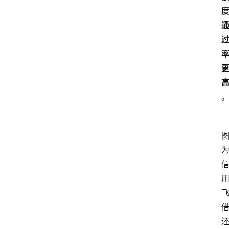
首
页
最
新
口
子
用
卡
指