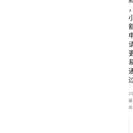
2
最
阅