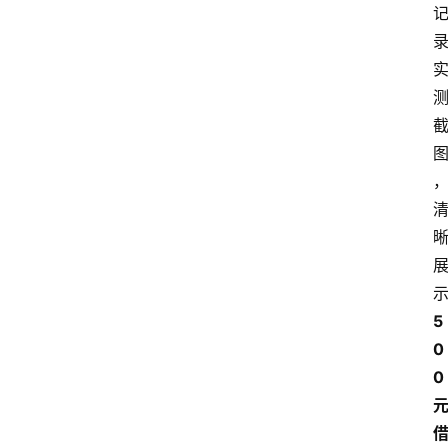
南
登录
注册
行
业
资
讯
口
子
交
流
5
0
0 