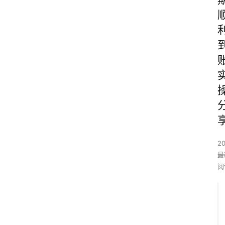
2
最
阅