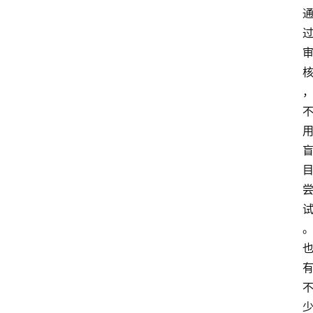
南
登录
注册
行
业
资
讯
口
子
交
流