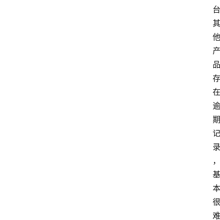
首
页
最
新
口
子
用
卡
指