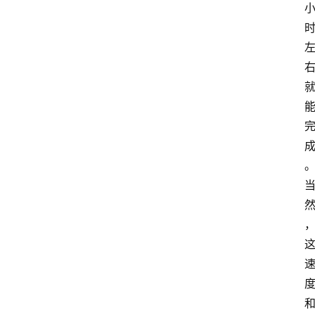
首
页
最
新
口
子
用
卡
指