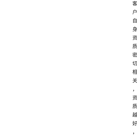
南
登录
注册
行
业
资
讯
口
子
交
流