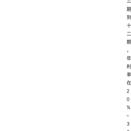
在
2
0
% 
– 
3