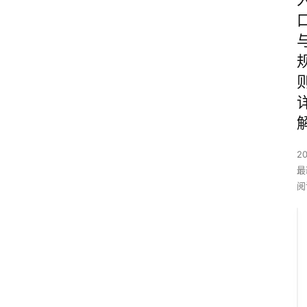
2
最
阅