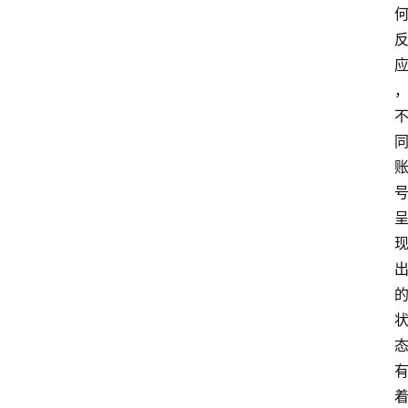
首
页
最
新
口
子
用
卡
指