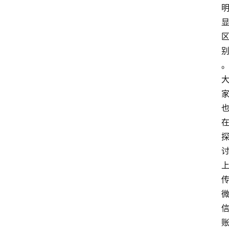
南
登录
注册
行
业
资
讯
口
子
交
流