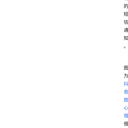
首
页
最
新
口
子
用
卡
指