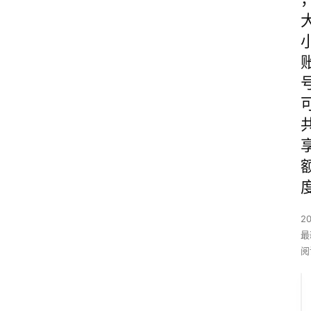
2
最
阅