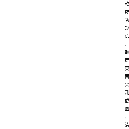
南
登录
注册
行
业
资
讯
口
子
交
流