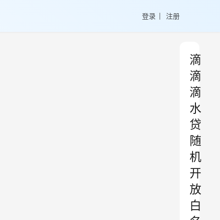
登录
注册
滴
滴
滴
水
贷
随
机
开
放
白