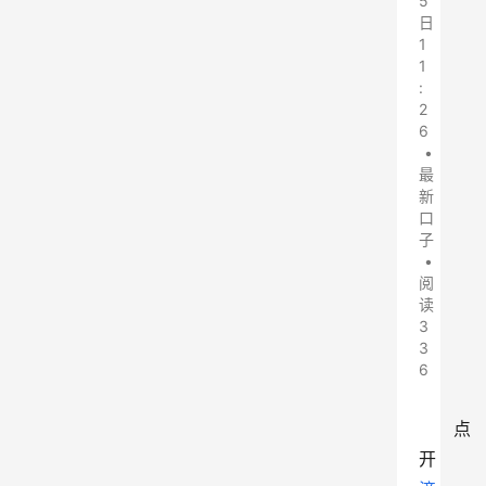
5
日
1
1
:
2
6
•
最
新
口
子
•
阅
读
3
3
6
点
开