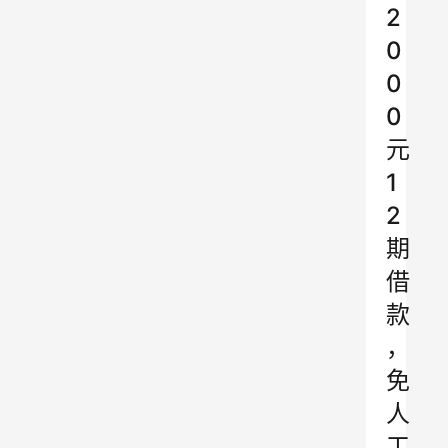
2
0
0
0
元
1
2
期
借
款
，
免
人
工