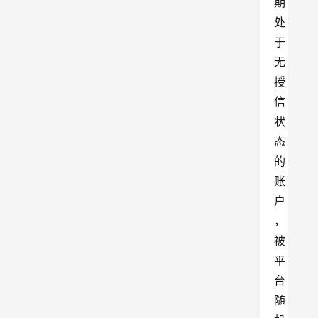
期
处
于
无
授
信
状
态
的
账
户
，
被
平
台
随