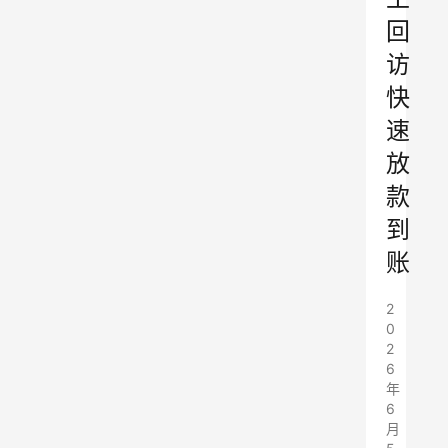
回
访
快
速
放
款
到
账
2
0
2
6
年
6
月