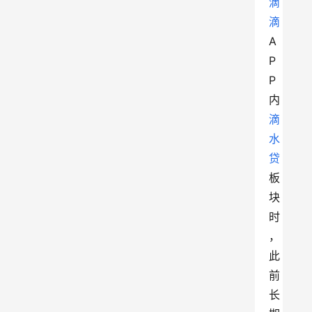
滴
滴
A
P
P 
内
滴
水
贷
板
块
时
，
此
前
长