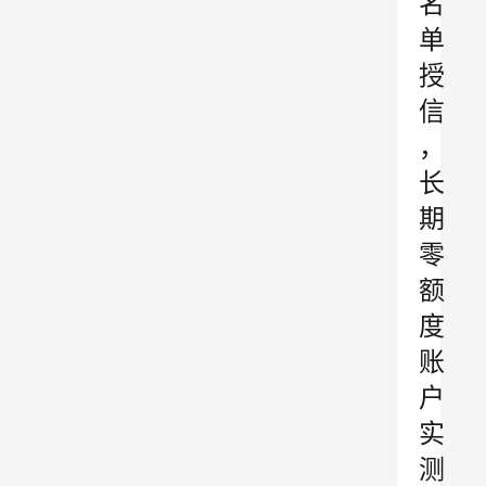
名
单
授
信
，
长
期
零
额
度
账
户
实
测