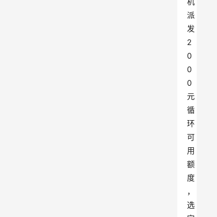
机
派
发 
2
0
0
0 
元
循
环
可
用
额
度
，
选