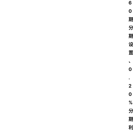
6
0 
0
.
2
0
% 