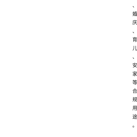
南
登录
注册
行
业
资
讯
口
子
交
流