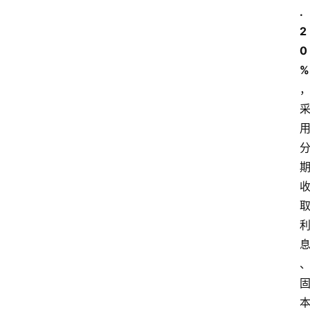
.
2
0
%