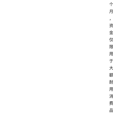
首
页
最
新
口
子
用
卡
指