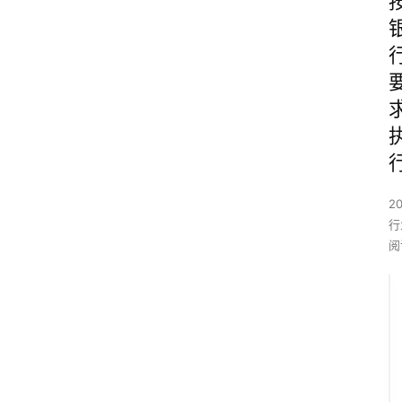
2
行
阅