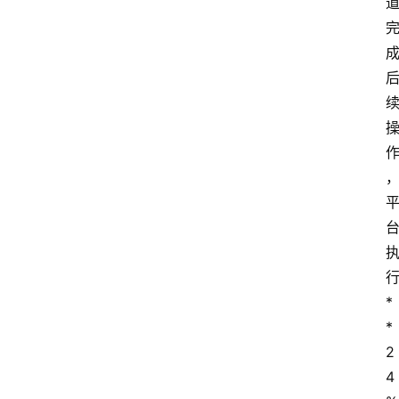
首
页
最
新
口
行
子
*
*
用
2
卡
4
指