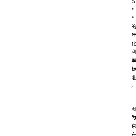
%
南
登录
注册
*
* 
行
业
资
讯
口
子
交
流