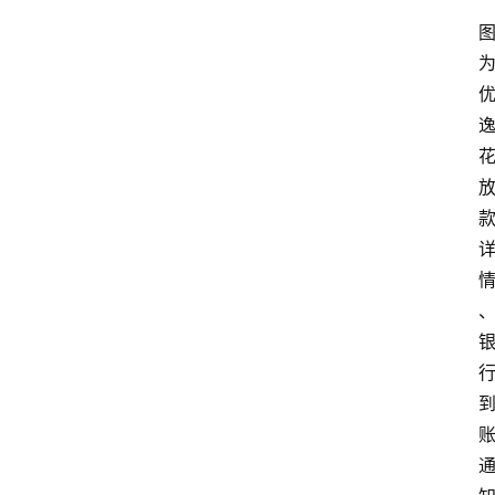
南
登录
注册
行
业
资
讯
口
子
交
流