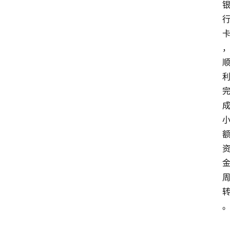
首
页
最
新
口
子
用
卡
指