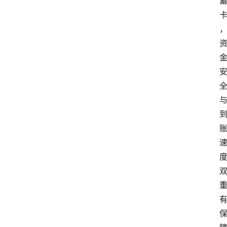
首
页
最
新
口
子
用
卡
指