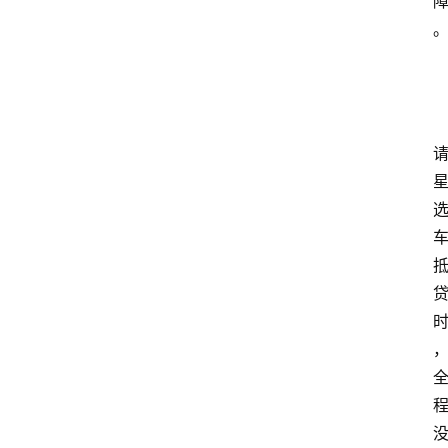
南
登录
注册
行
业
资
讯
口
子
交
流