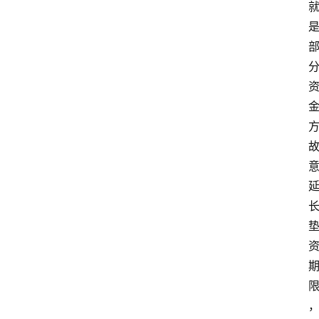
首
页
最
新
口
子
用
卡
指