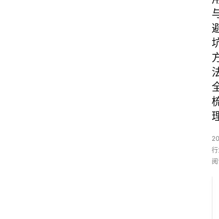
2
行
阅