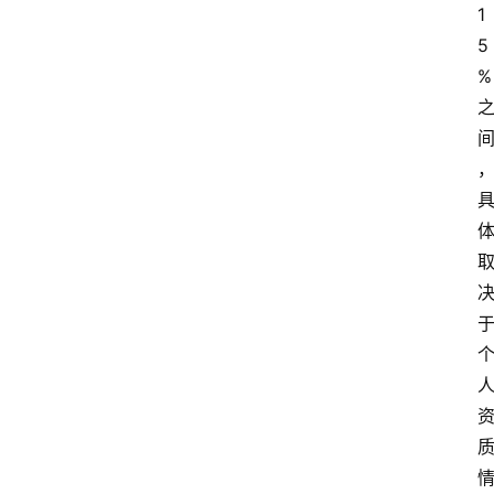
1
5
% 