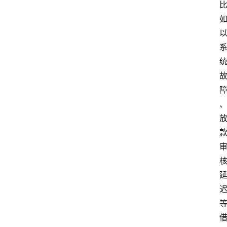
南
登录
注册
行
业
资
讯
口
子
交
流