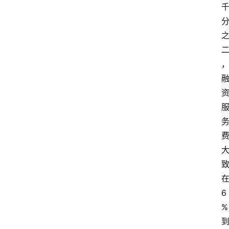
在
6
% 
到