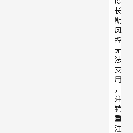
度
长
期
风
控
无
法
支
用
，
注
销
重
注