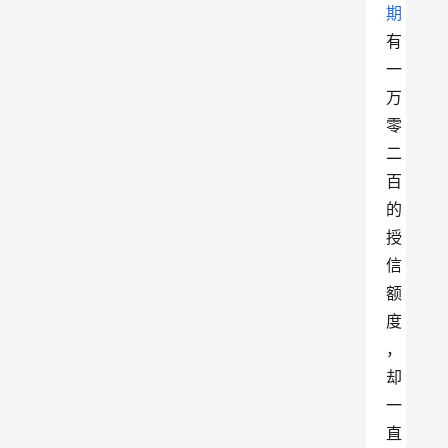
期
有
一
万
零
二
百
的
授
信
额
度
，
却
一
直