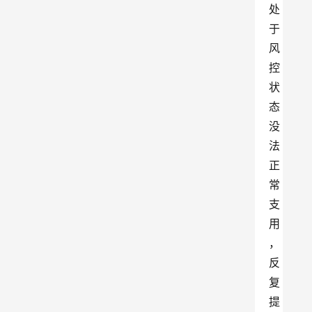
处
于
风
控
状
态
没
法
正
常
支
用
，
反
复
提