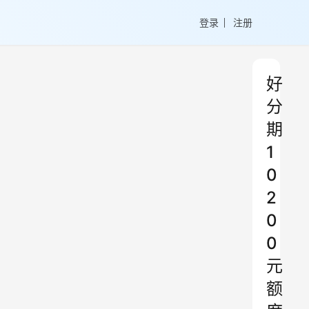
登录
注册
好
分
期
1
0
2
0
0
元
额