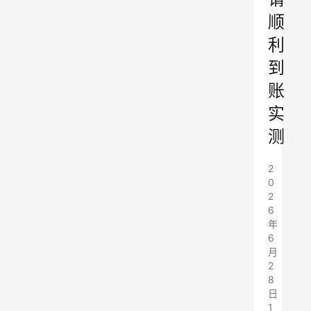
顺
利
到
账
实
测
2
0
2
6
年
6
月
2
8
日
1