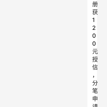
册
获
1
2
0
0
元
授
信
，
分
笔
申
请