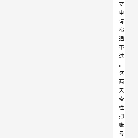
交
申
请
都
通
不
过
。
这
两
天
索
性
把
账
号