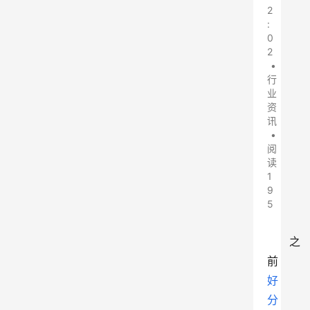
2
:
0
2
•
行
业
资
讯
•
阅
读
1
9
5
之
前
好
分