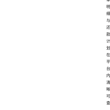
南
登录
注册
行
业
资
讯
口
子
交
流