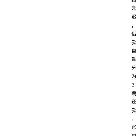
首
页
为
最
3 
新
口
子
用
卡
指