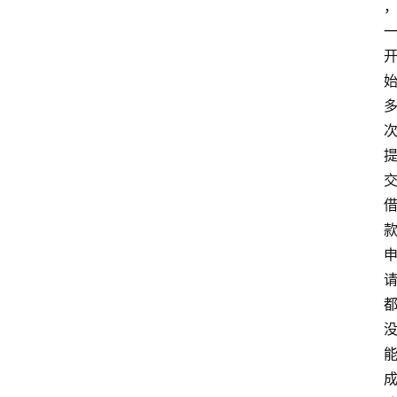
南
登录
注册
行
业
资
讯
口
子
交
流