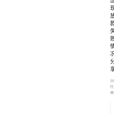
2
行
阅