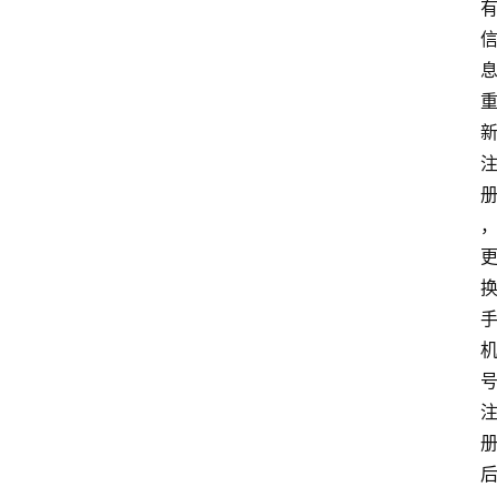
首
页
最
新
口
子
用
卡
指