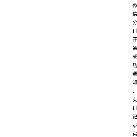
南
登录
注册
行
业
资
讯
口
子
交
流