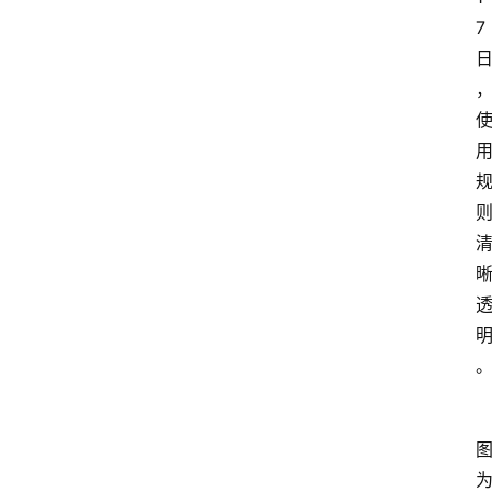
7 
首
页
最
新
口
子
用
卡
指