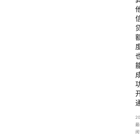
2
最
阅