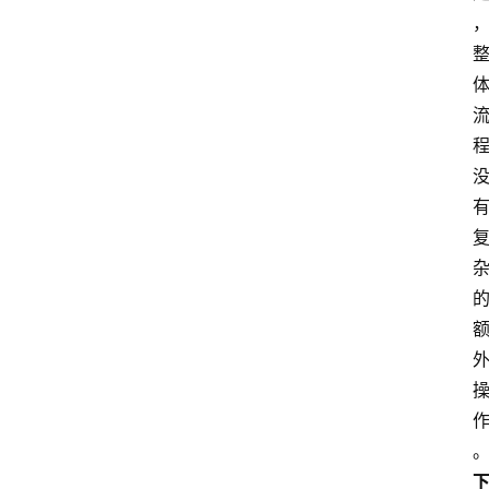
首
页
最
新
口
子
用
卡
指