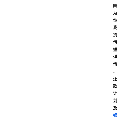
南
登录
注册
行
业
资
讯
口
子
交
流