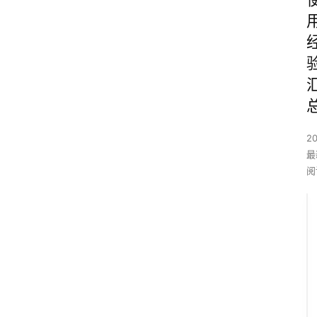
2
最
阅