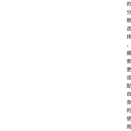
南
登录
注册
行
业
资
讯
口
子
交
流