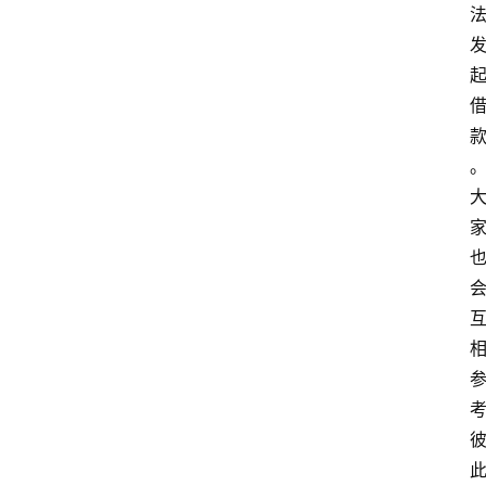
首
页
最
新
口
子
用
卡
指