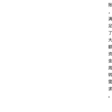
首
页
最
新
口
子
用
卡
指