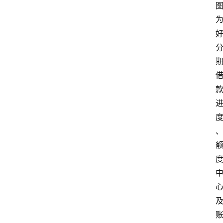
南
登录
注册
行
业
资
讯
口
子
交
流