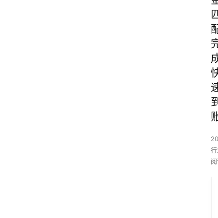
2
行
阅