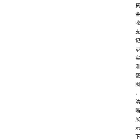
南
登录
注册
行
业
资
讯
口
子
交
流