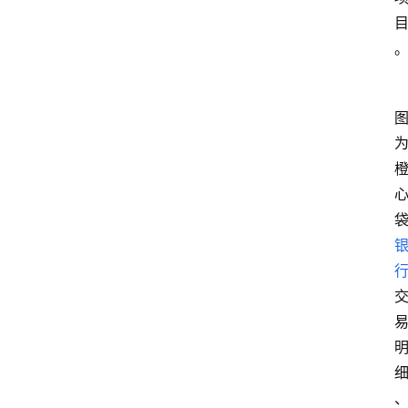
首
页
最
新
口
子
用
卡
指