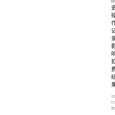
2
行
阅