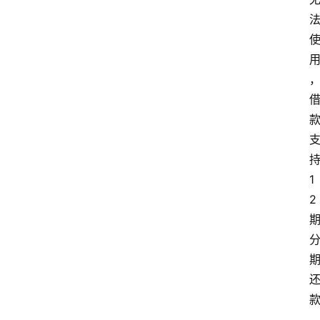
首
页
持
1
最
2 
新
口
子
用
卡
指