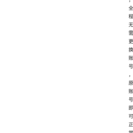
南
登录
注册
行
业
资
讯
口
子
交
流