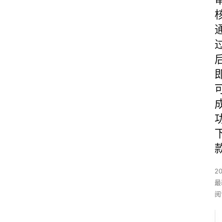
2
最
阅