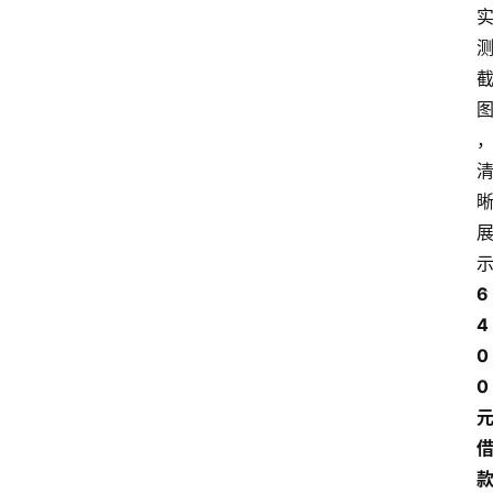
南
登录
注册
行
业
资
讯
口
子
交
流
6
4
0
0 