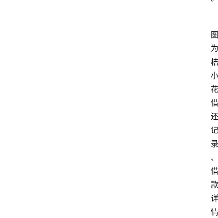
首
页
最
新
口
子
用
卡
指