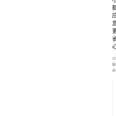
2
最
阅