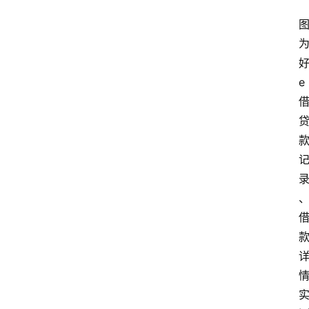
好
e 
首
页
最
新
口
子
用
卡
指