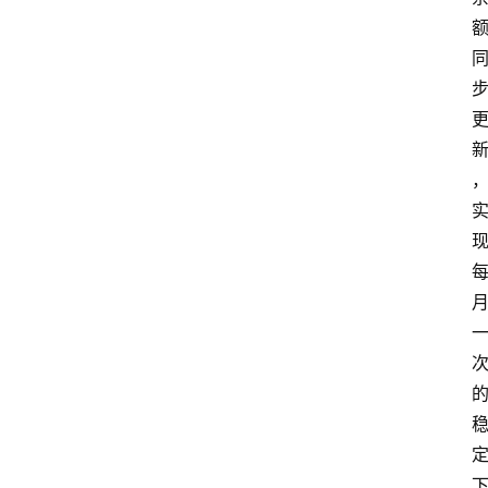
首
页
最
新
口
子
用
卡
指