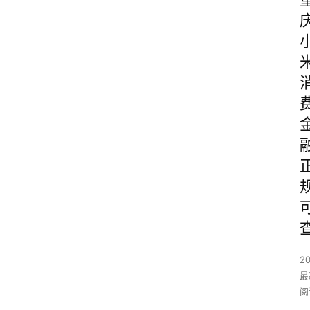
2
最
阅