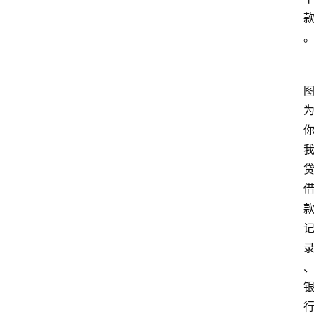
南
登录
注册
行
业
资
讯
口
子
交
流