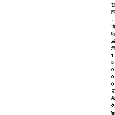
南
登录
注册
行
业
资
讯
口
1
子
交
5
流
0
0
0 