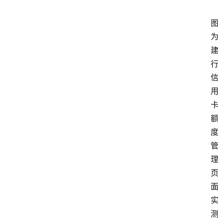
首
页
最
新
口
子
用
卡
指