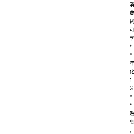
享
*
* 
化
1
%
*
* 