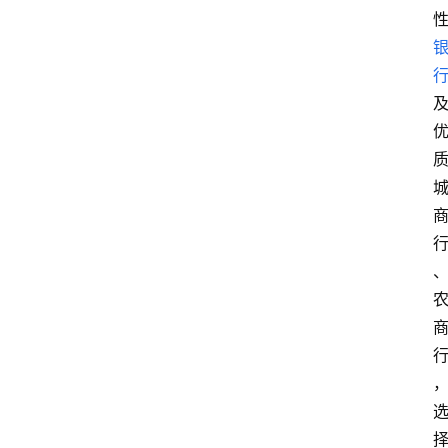
首
页
最
新
口
子
用
卡
指