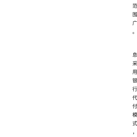
南
登录
注册
行
业
资
讯
口
子
交
流