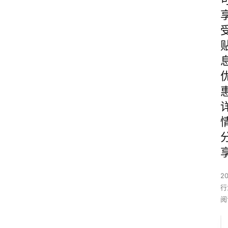
2
行
阅