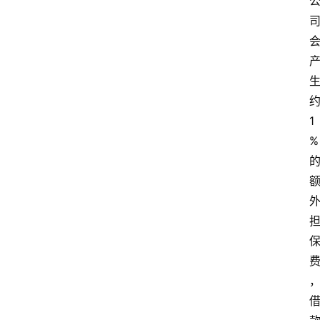
约
1
% 