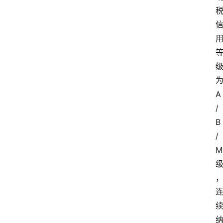
为
A
/
B
/
M 