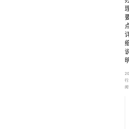
2
行
阅