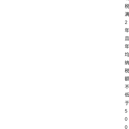
满
2 
于
5
0
0