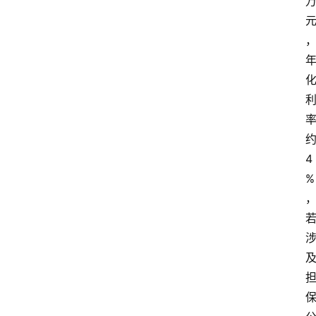
南
登录
注册
行
业
资
讯
口
约
子
4
交
%
流