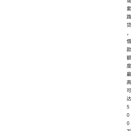
首
页
最
新
口
子
达
5
用
0
卡
0 
指