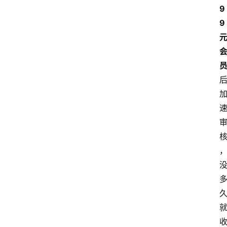
南
9
登录
注册
9 
行
业
资
讯
口
子
交
流