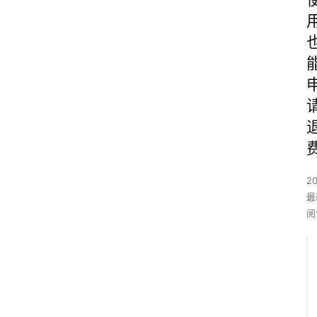
2
最
阅