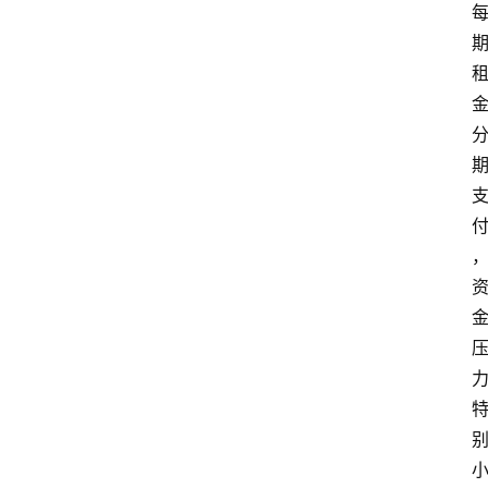
南
登录
注册
行
业
资
讯
口
子
交
流