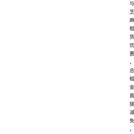
首
页
最
新
口
子
用
卡
指