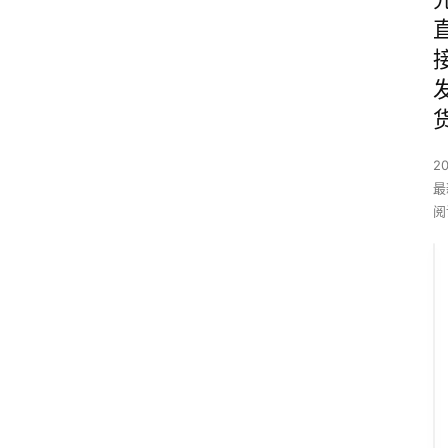
2
最
阅