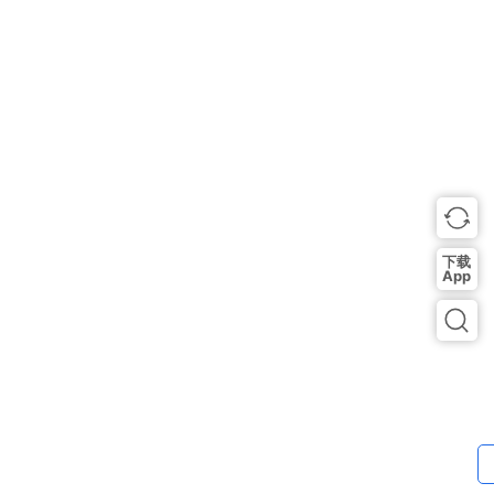
讯
口
子
交
流
下载
App