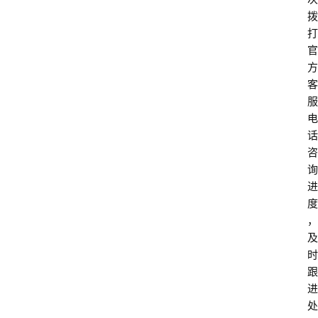
拨
打
官
方
客
服
电
话
咨
询
进
度
，
及
时
跟
进
处