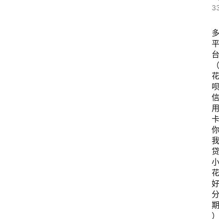
3
呗
卡
贷
花