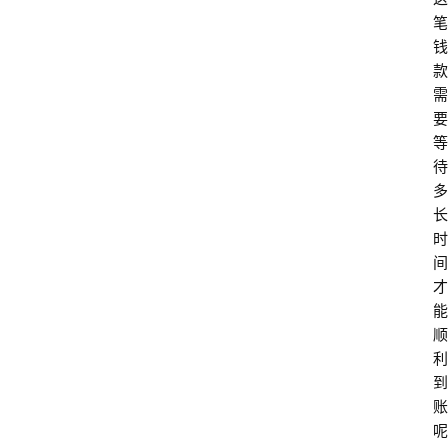
笔
钱
款
需
要
等
待
多
长
时
间
才
能
顺
利
到
账
呢