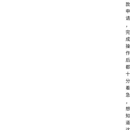
款
申
请
，
完
成
操
作
后
都
十
分
着
急
，
想
知
道
这