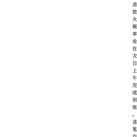
退
款
大
概
率
会
在
次
日
上
午
完
成
到
账
。
该
笔
交