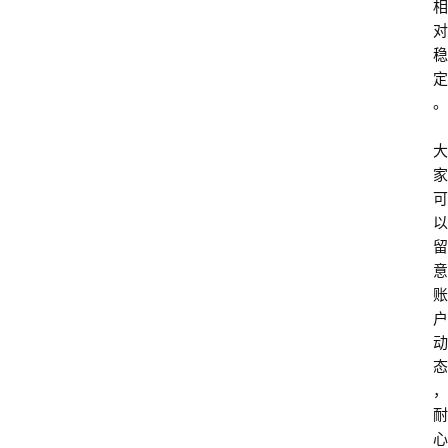
相
对
稳
定
。
大
家
可
以
留
意
账
户
动
态
，
耐
心