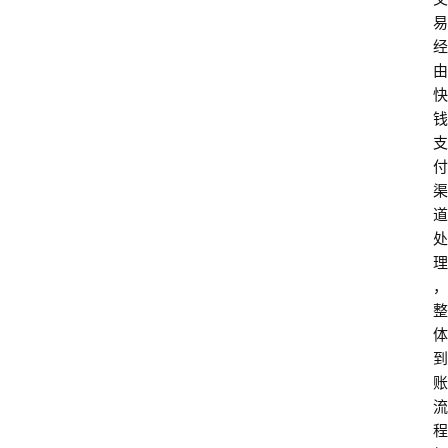
易
经
由
快
钱
支
付
渠
道
处
理
，
整
体
到
账
流
程