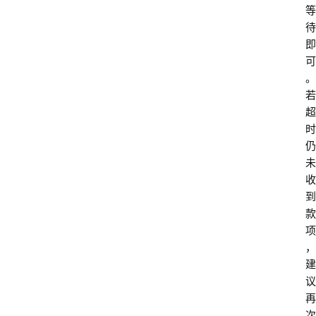
等
待
即
可
。
若
超
时
仍
未
收
到
款
项
，
建
议
再
次