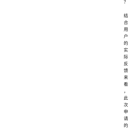
？
结
合
用
户
的
实
际
反
馈
来
看
，
此
次
申
请
的