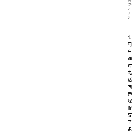
答
2
3
8
少
用
户
通
过
电
话
向
泰
深
提
交
了
退