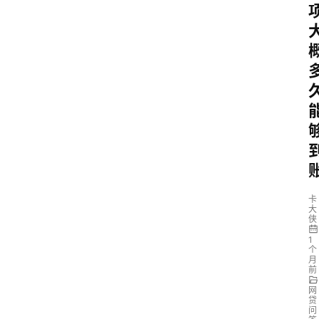
卡
大
侠
1
个
月
前
网
贷
问