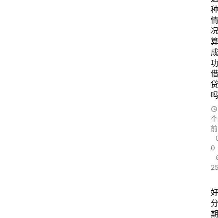
行
业
资
讯
口
子
交
流
个
前
0
2