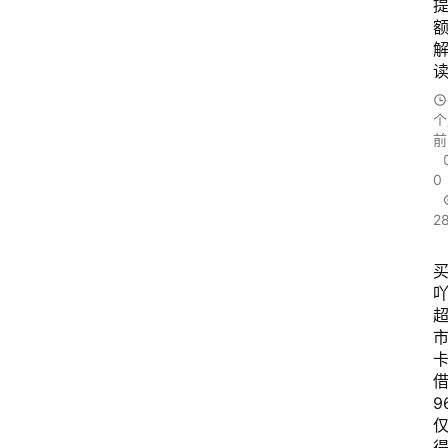
个
前
0
2
9