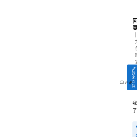
我
来
回
评论
复
我
了