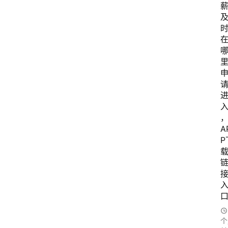
A
P
个