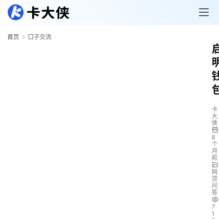
首页
口子交流
卡
大
侠
8
个
月
前
网
贷
问
答
7
1