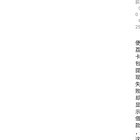
前
0
2
首
页
最
新
口
子
用
卡
指
南
登录
注册