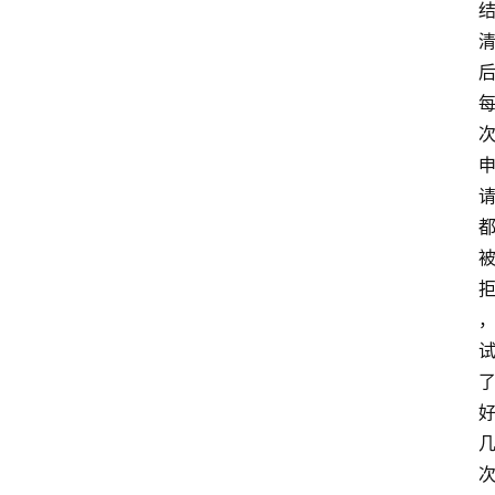
南
登录
注册
行
业
资
讯
口
子
交
流