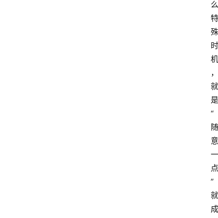
是
“
” 