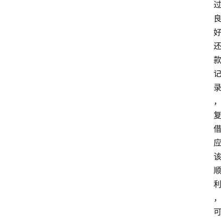
首
页
最
新
口
子
用
卡
指