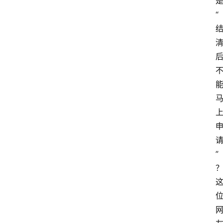
是
“
”