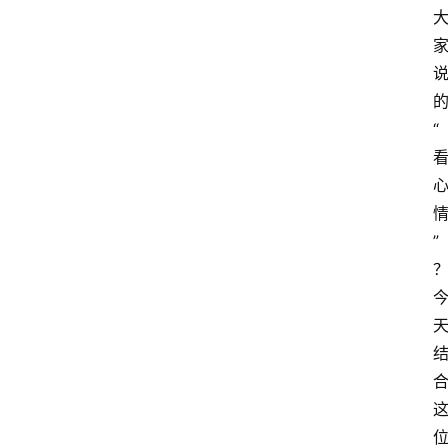
的
“
”