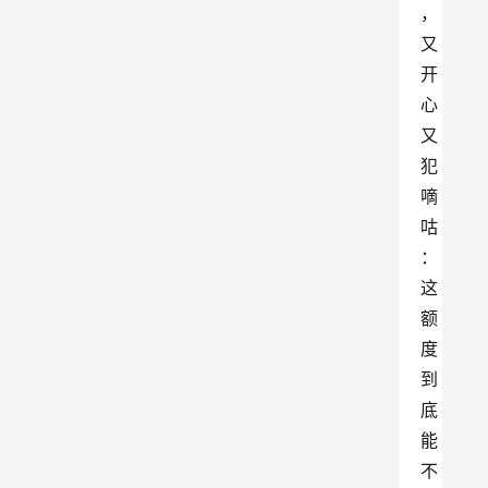
，
又
开
心
又
犯
嘀
咕
：
这
额
度
到
底
能
不