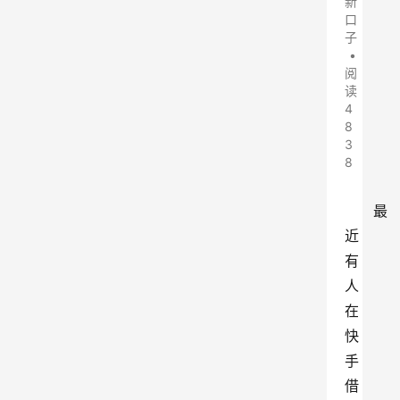
新
口
子
•
阅
读
4
8
3
8
最
近
有
人
在
快
手
借