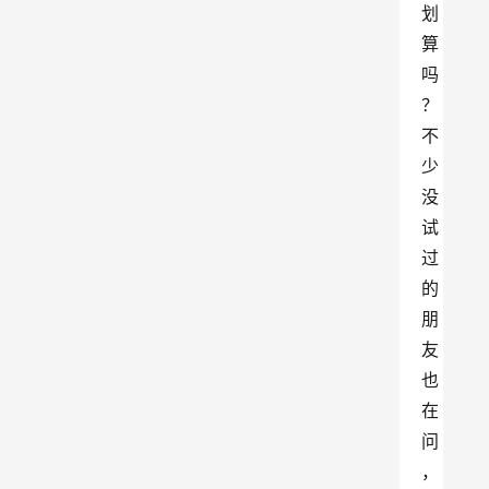
划
算
吗
？
不
少
没
试
过
的
朋
友
也
在
问
，