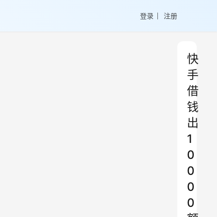
登录
注册
快
手
借
钱
出
1
0
0
0
0