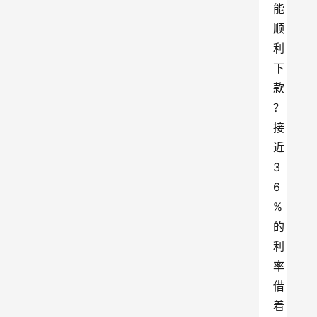
能
顺
利
下
款
？
接
近 
3
6
% 
的
利
率
借
着