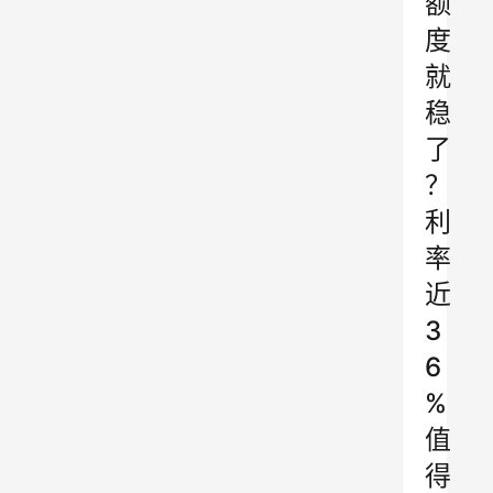
额
度
就
稳
了
？
利
率
近
3
6
%
值
得