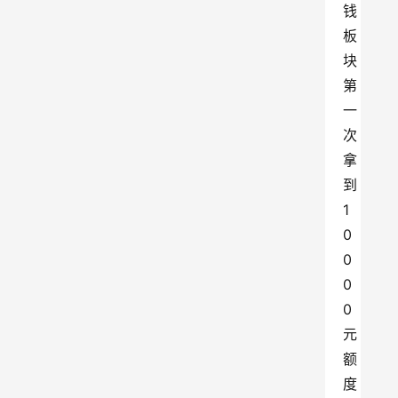
钱
板
块
第
一
次
拿
到 
1
0
0
0
0 
元
额
度