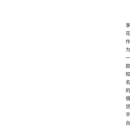
南
登录
注册
行
业
资
讯
口
子
交
流