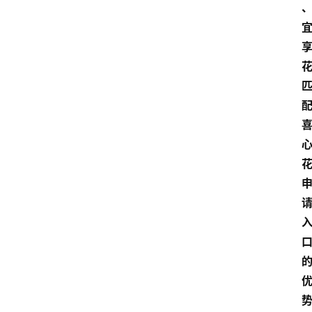
首
页
最
新
口
子
用
卡
指