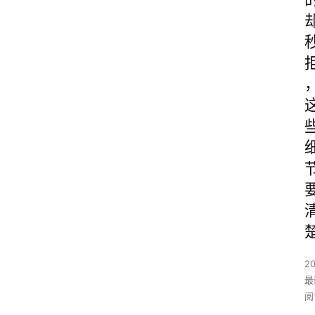
2
最
阅