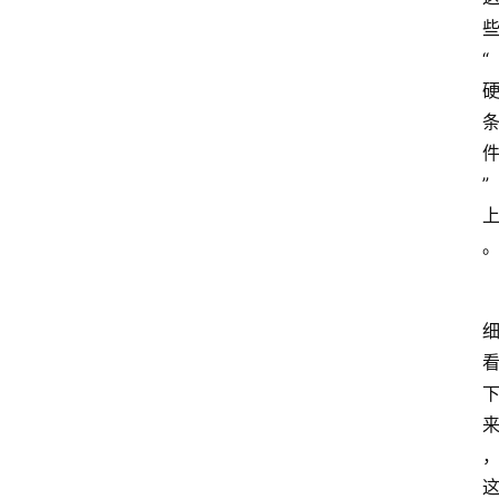
些
“
” 