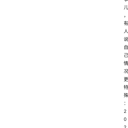
南
登录
注册
行
业
资
讯
口
子
交
流
2
0
2