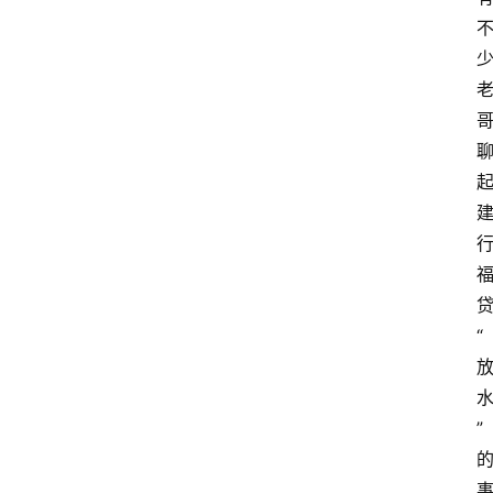
首
页
最
贷
新
“
口
子
用
” 
卡
指