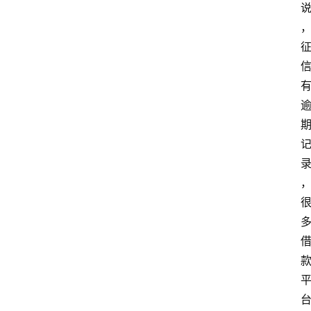
首
页
最
新
口
子
用
卡
指