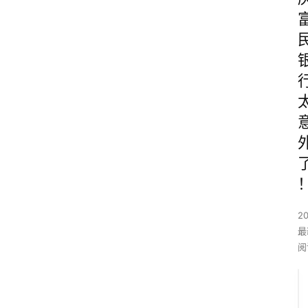
2
最
阅