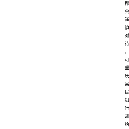
南
登录
注册
行
业
资
讯
口
子
交
流