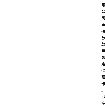
首
页
最
新
口
子
用
卡
指