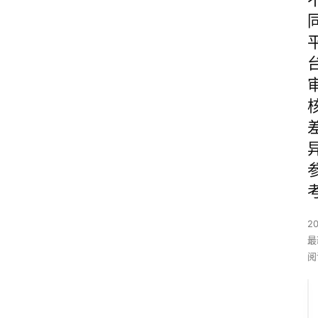
2
最
阅