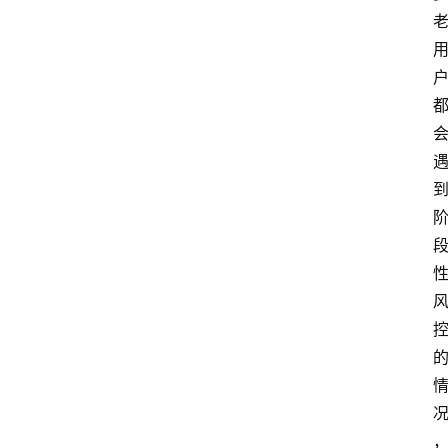
南
登录
注册
行
业
资
讯
口
子
交
流