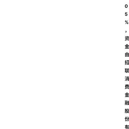
0
5
%