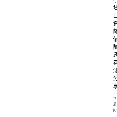
2
最
阅