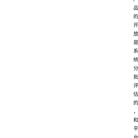
首
页
最
新
口
子
用
卡
指