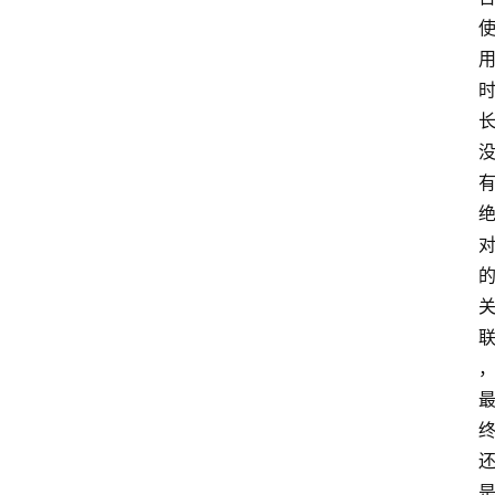
南
登录
注册
行
业
资
讯
口
子
交
流