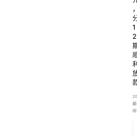
1
2
2
最
阅