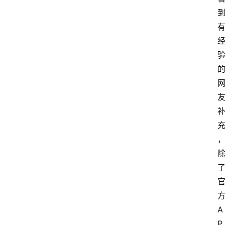
方
A
P