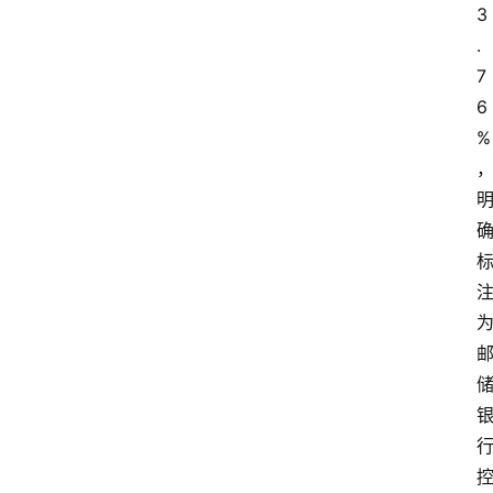
3
.
7
6
%