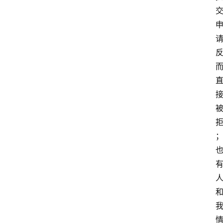
南
登录
注册
行
业
资
讯
口
子
交
流