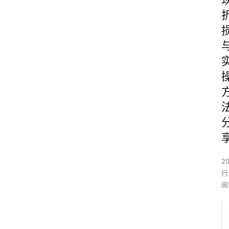
2
行
阅