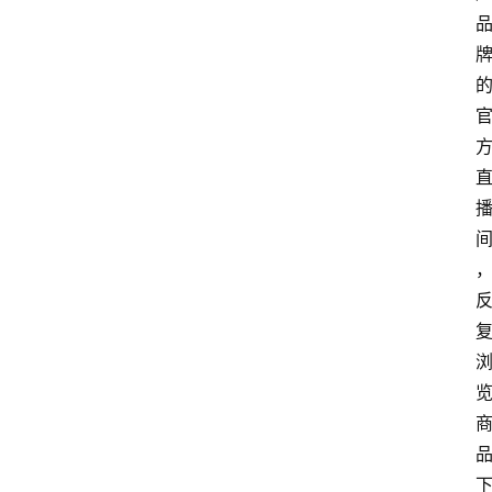
首
页
最
新
口
子
用
卡
指