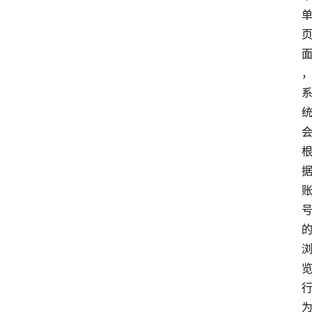
南
登录
注册
行
业
资
讯
口
子
交
流