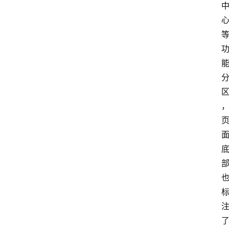
南
登录
注册
行
业
资
讯
口
子
交
流