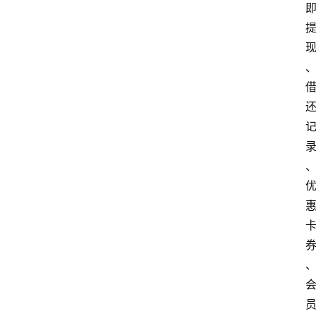
首
页
最
新
口
子
用
卡
指