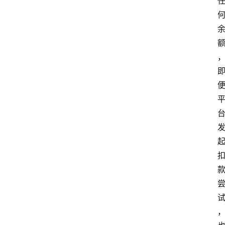
南
登录
注册
行
业
资
讯
口
子
交
流