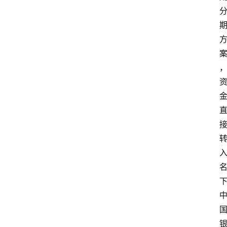
南
登录
注册
行
业
资
讯
口
子
交
流