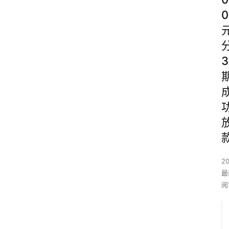
0
3
2
最
阅