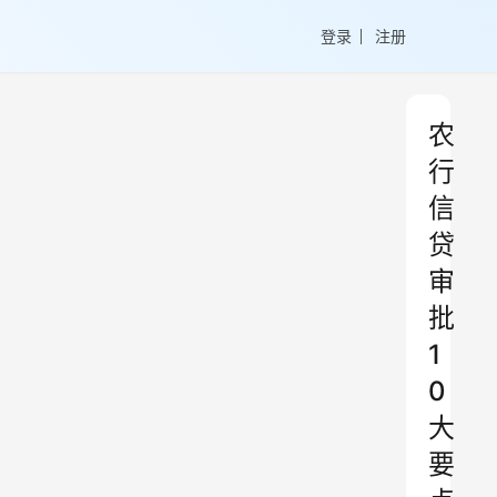
登录
注册
农
行
信
贷
审
批
1
0
大
要