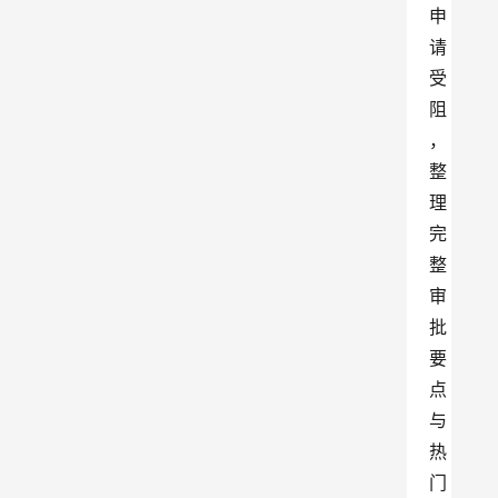
申
请
受
阻
，
整
理
完
整
审
批
要
点
与
热
门