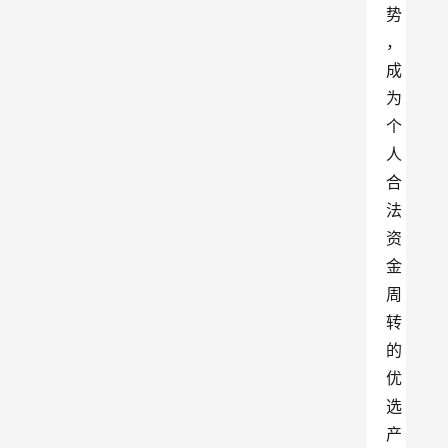
势
，
成
为
个
人
合
法
资
金
周
转
的
优
选
产