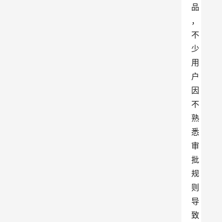
品
，
不
少
用
户
因
不
熟
悉
审
批
规
则
导
致