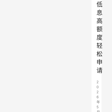
低
息
高
额
度
轻
松
申
请
2
0
2
6
年
5
月