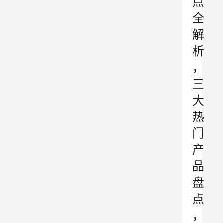
点
全
解
析
，
三
大
热
门
产
品
盘
点
，