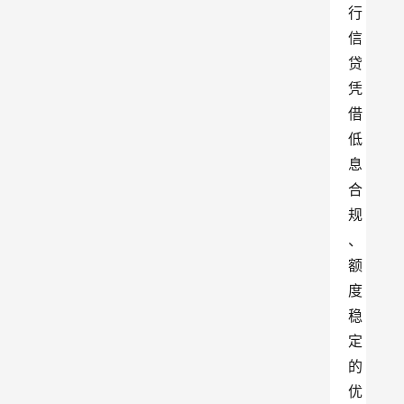
行
信
贷
凭
借
低
息
合
规
、
额
度
稳
定
的
优